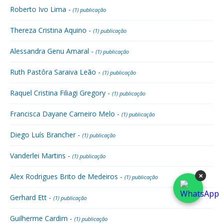
Roberto Ivo Lima -
(1) publicação
Thereza Cristina Aquino -
(1) publicação
Alessandra Genu Amaral -
(1) publicação
Ruth Pastôra Saraiva Leão -
(1) publicação
Raquel Cristina Filiagi Gregory -
(1) publicação
Francisca Dayane Carneiro Melo -
(1) publicação
Diego Luís Brancher -
(1) publicação
Vanderlei Martins -
(1) publicação
×
Alex Rodrigues Brito de Medeiros -
(1) publicação
Gerhard Ett -
(1) publicação
Guilherme Cardim -
(1) publicação