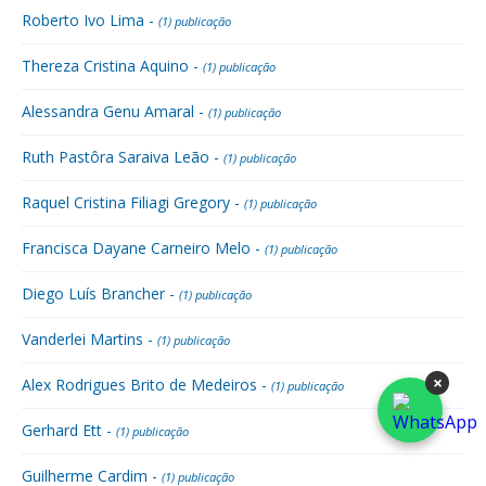
Roberto Ivo Lima -
(1) publicação
Thereza Cristina Aquino -
(1) publicação
Alessandra Genu Amaral -
(1) publicação
Ruth Pastôra Saraiva Leão -
(1) publicação
Raquel Cristina Filiagi Gregory -
(1) publicação
Francisca Dayane Carneiro Melo -
(1) publicação
Diego Luís Brancher -
(1) publicação
Vanderlei Martins -
(1) publicação
×
Alex Rodrigues Brito de Medeiros -
(1) publicação
Gerhard Ett -
(1) publicação
Guilherme Cardim -
(1) publicação