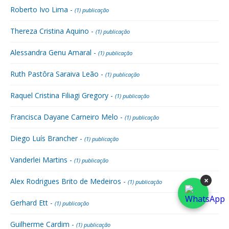
Roberto Ivo Lima -
(1) publicação
Thereza Cristina Aquino -
(1) publicação
Alessandra Genu Amaral -
(1) publicação
Ruth Pastôra Saraiva Leão -
(1) publicação
Raquel Cristina Filiagi Gregory -
(1) publicação
Francisca Dayane Carneiro Melo -
(1) publicação
Diego Luís Brancher -
(1) publicação
Vanderlei Martins -
(1) publicação
×
Alex Rodrigues Brito de Medeiros -
(1) publicação
Gerhard Ett -
(1) publicação
Guilherme Cardim -
(1) publicação