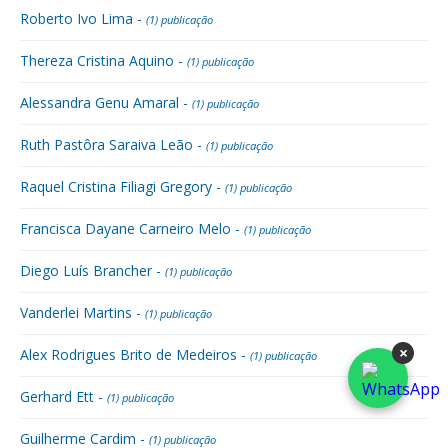
Roberto Ivo Lima -
(1) publicação
Thereza Cristina Aquino -
(1) publicação
Alessandra Genu Amaral -
(1) publicação
Ruth Pastôra Saraiva Leão -
(1) publicação
Raquel Cristina Filiagi Gregory -
(1) publicação
Francisca Dayane Carneiro Melo -
(1) publicação
Diego Luís Brancher -
(1) publicação
Vanderlei Martins -
(1) publicação
×
Alex Rodrigues Brito de Medeiros -
(1) publicação
Gerhard Ett -
(1) publicação
Guilherme Cardim -
(1) publicação