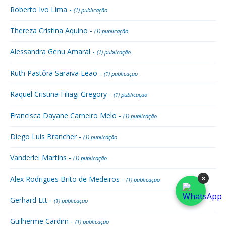
Roberto Ivo Lima -
(1) publicação
Thereza Cristina Aquino -
(1) publicação
Alessandra Genu Amaral -
(1) publicação
Ruth Pastôra Saraiva Leão -
(1) publicação
Raquel Cristina Filiagi Gregory -
(1) publicação
Francisca Dayane Carneiro Melo -
(1) publicação
Diego Luís Brancher -
(1) publicação
Vanderlei Martins -
(1) publicação
×
Alex Rodrigues Brito de Medeiros -
(1) publicação
Gerhard Ett -
(1) publicação
Guilherme Cardim -
(1) publicação