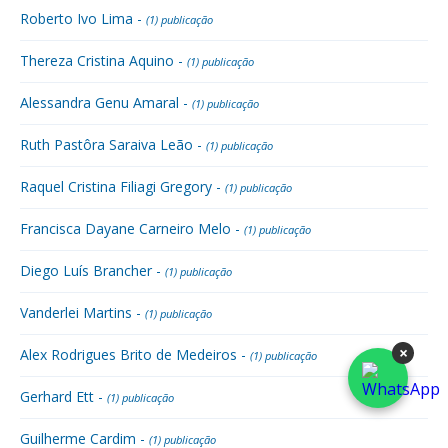
Roberto Ivo Lima -
(1) publicação
Thereza Cristina Aquino -
(1) publicação
Alessandra Genu Amaral -
(1) publicação
Ruth Pastôra Saraiva Leão -
(1) publicação
Raquel Cristina Filiagi Gregory -
(1) publicação
Francisca Dayane Carneiro Melo -
(1) publicação
Diego Luís Brancher -
(1) publicação
Vanderlei Martins -
(1) publicação
×
Alex Rodrigues Brito de Medeiros -
(1) publicação
Gerhard Ett -
(1) publicação
Guilherme Cardim -
(1) publicação