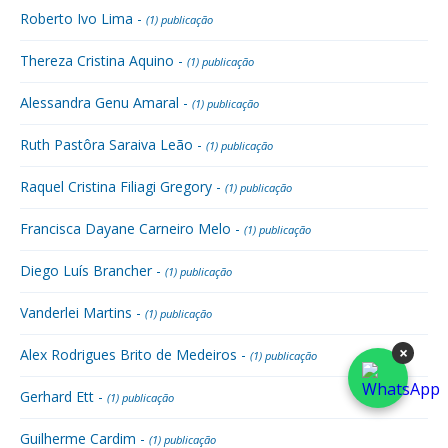
Roberto Ivo Lima -
(1) publicação
Thereza Cristina Aquino -
(1) publicação
Alessandra Genu Amaral -
(1) publicação
Ruth Pastôra Saraiva Leão -
(1) publicação
Raquel Cristina Filiagi Gregory -
(1) publicação
Francisca Dayane Carneiro Melo -
(1) publicação
Diego Luís Brancher -
(1) publicação
Vanderlei Martins -
(1) publicação
×
Alex Rodrigues Brito de Medeiros -
(1) publicação
Gerhard Ett -
(1) publicação
Guilherme Cardim -
(1) publicação