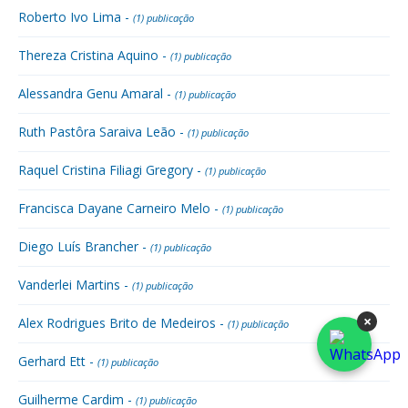
Roberto Ivo Lima -
(1) publicação
Thereza Cristina Aquino -
(1) publicação
Alessandra Genu Amaral -
(1) publicação
Ruth Pastôra Saraiva Leão -
(1) publicação
Raquel Cristina Filiagi Gregory -
(1) publicação
Francisca Dayane Carneiro Melo -
(1) publicação
Diego Luís Brancher -
(1) publicação
Vanderlei Martins -
(1) publicação
×
Alex Rodrigues Brito de Medeiros -
(1) publicação
Gerhard Ett -
(1) publicação
Guilherme Cardim -
(1) publicação