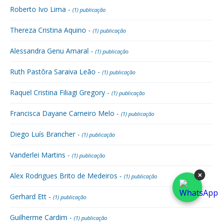
Roberto Ivo Lima -
(1) publicação
Thereza Cristina Aquino -
(1) publicação
Alessandra Genu Amaral -
(1) publicação
Ruth Pastôra Saraiva Leão -
(1) publicação
Raquel Cristina Filiagi Gregory -
(1) publicação
Francisca Dayane Carneiro Melo -
(1) publicação
Diego Luís Brancher -
(1) publicação
Vanderlei Martins -
(1) publicação
×
Alex Rodrigues Brito de Medeiros -
(1) publicação
Gerhard Ett -
(1) publicação
Guilherme Cardim -
(1) publicação