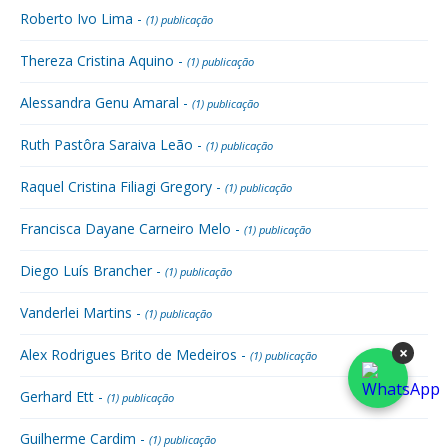
Roberto Ivo Lima -
(1) publicação
Thereza Cristina Aquino -
(1) publicação
Alessandra Genu Amaral -
(1) publicação
Ruth Pastôra Saraiva Leão -
(1) publicação
Raquel Cristina Filiagi Gregory -
(1) publicação
Francisca Dayane Carneiro Melo -
(1) publicação
Diego Luís Brancher -
(1) publicação
Vanderlei Martins -
(1) publicação
×
Alex Rodrigues Brito de Medeiros -
(1) publicação
Gerhard Ett -
(1) publicação
Guilherme Cardim -
(1) publicação