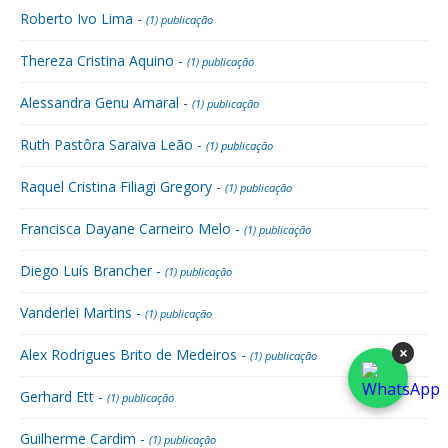
Roberto Ivo Lima -
(1) publicação
Thereza Cristina Aquino -
(1) publicação
Alessandra Genu Amaral -
(1) publicação
Ruth Pastôra Saraiva Leão -
(1) publicação
Raquel Cristina Filiagi Gregory -
(1) publicação
Francisca Dayane Carneiro Melo -
(1) publicação
Diego Luís Brancher -
(1) publicação
Vanderlei Martins -
(1) publicação
×
Alex Rodrigues Brito de Medeiros -
(1) publicação
Gerhard Ett -
(1) publicação
Guilherme Cardim -
(1) publicação