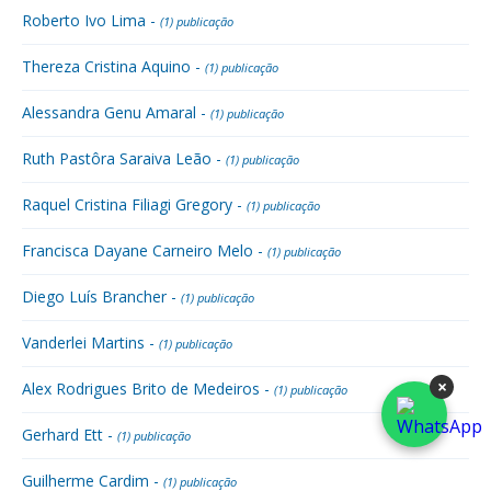
Roberto Ivo Lima -
(1) publicação
Thereza Cristina Aquino -
(1) publicação
Alessandra Genu Amaral -
(1) publicação
Ruth Pastôra Saraiva Leão -
(1) publicação
Raquel Cristina Filiagi Gregory -
(1) publicação
Francisca Dayane Carneiro Melo -
(1) publicação
Diego Luís Brancher -
(1) publicação
Vanderlei Martins -
(1) publicação
×
Alex Rodrigues Brito de Medeiros -
(1) publicação
Gerhard Ett -
(1) publicação
Guilherme Cardim -
(1) publicação