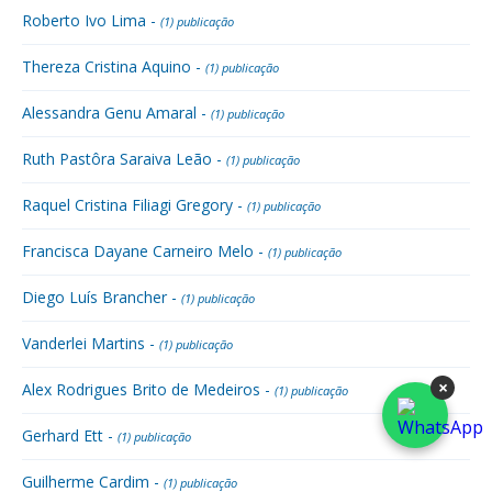
Roberto Ivo Lima -
(1) publicação
Thereza Cristina Aquino -
(1) publicação
Alessandra Genu Amaral -
(1) publicação
Ruth Pastôra Saraiva Leão -
(1) publicação
Raquel Cristina Filiagi Gregory -
(1) publicação
Francisca Dayane Carneiro Melo -
(1) publicação
Diego Luís Brancher -
(1) publicação
Vanderlei Martins -
(1) publicação
×
Alex Rodrigues Brito de Medeiros -
(1) publicação
Gerhard Ett -
(1) publicação
Guilherme Cardim -
(1) publicação