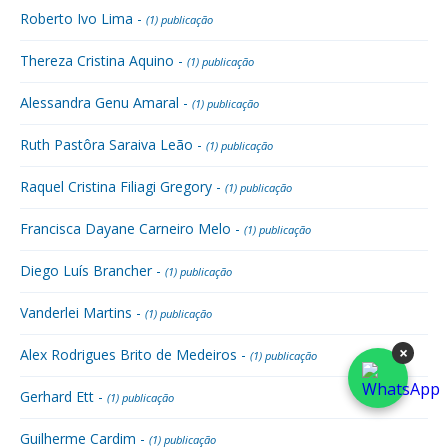
Roberto Ivo Lima -
(1) publicação
Thereza Cristina Aquino -
(1) publicação
Alessandra Genu Amaral -
(1) publicação
Ruth Pastôra Saraiva Leão -
(1) publicação
Raquel Cristina Filiagi Gregory -
(1) publicação
Francisca Dayane Carneiro Melo -
(1) publicação
Diego Luís Brancher -
(1) publicação
Vanderlei Martins -
(1) publicação
×
Alex Rodrigues Brito de Medeiros -
(1) publicação
Gerhard Ett -
(1) publicação
Guilherme Cardim -
(1) publicação