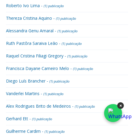
Roberto Ivo Lima -
(1) publicação
Thereza Cristina Aquino -
(1) publicação
Alessandra Genu Amaral -
(1) publicação
Ruth Pastôra Saraiva Leão -
(1) publicação
Raquel Cristina Filiagi Gregory -
(1) publicação
Francisca Dayane Carneiro Melo -
(1) publicação
Diego Luís Brancher -
(1) publicação
Vanderlei Martins -
(1) publicação
×
Alex Rodrigues Brito de Medeiros -
(1) publicação
Gerhard Ett -
(1) publicação
Guilherme Cardim -
(1) publicação