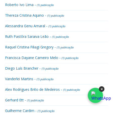
Roberto Ivo Lima -
(1) publicação
Thereza Cristina Aquino -
(1) publicação
Alessandra Genu Amaral -
(1) publicação
Ruth Pastôra Saraiva Leão -
(1) publicação
Raquel Cristina Filiagi Gregory -
(1) publicação
Francisca Dayane Carneiro Melo -
(1) publicação
Diego Luís Brancher -
(1) publicação
Vanderlei Martins -
(1) publicação
×
Alex Rodrigues Brito de Medeiros -
(1) publicação
Gerhard Ett -
(1) publicação
Guilherme Cardim -
(1) publicação