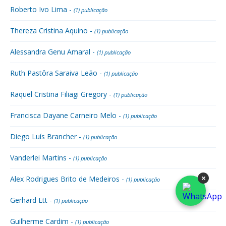
Roberto Ivo Lima -
(1) publicação
Thereza Cristina Aquino -
(1) publicação
Alessandra Genu Amaral -
(1) publicação
Ruth Pastôra Saraiva Leão -
(1) publicação
Raquel Cristina Filiagi Gregory -
(1) publicação
Francisca Dayane Carneiro Melo -
(1) publicação
Diego Luís Brancher -
(1) publicação
Vanderlei Martins -
(1) publicação
×
Alex Rodrigues Brito de Medeiros -
(1) publicação
Gerhard Ett -
(1) publicação
Guilherme Cardim -
(1) publicação