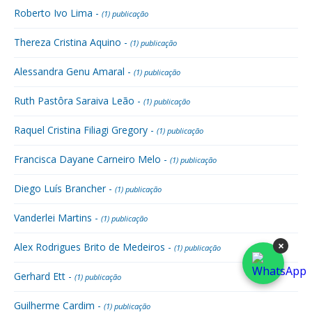
Roberto Ivo Lima -
(1) publicação
Thereza Cristina Aquino -
(1) publicação
Alessandra Genu Amaral -
(1) publicação
Ruth Pastôra Saraiva Leão -
(1) publicação
Raquel Cristina Filiagi Gregory -
(1) publicação
Francisca Dayane Carneiro Melo -
(1) publicação
Diego Luís Brancher -
(1) publicação
Vanderlei Martins -
(1) publicação
×
Alex Rodrigues Brito de Medeiros -
(1) publicação
Gerhard Ett -
(1) publicação
Guilherme Cardim -
(1) publicação