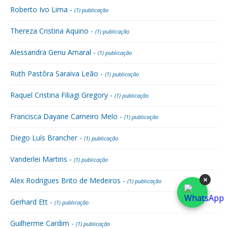
Roberto Ivo Lima -
(1) publicação
Thereza Cristina Aquino -
(1) publicação
Alessandra Genu Amaral -
(1) publicação
Ruth Pastôra Saraiva Leão -
(1) publicação
Raquel Cristina Filiagi Gregory -
(1) publicação
Francisca Dayane Carneiro Melo -
(1) publicação
Diego Luís Brancher -
(1) publicação
Vanderlei Martins -
(1) publicação
×
Alex Rodrigues Brito de Medeiros -
(1) publicação
Gerhard Ett -
(1) publicação
Guilherme Cardim -
(1) publicação