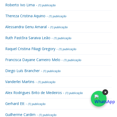
Roberto Ivo Lima -
(1) publicação
Thereza Cristina Aquino -
(1) publicação
Alessandra Genu Amaral -
(1) publicação
Ruth Pastôra Saraiva Leão -
(1) publicação
Raquel Cristina Filiagi Gregory -
(1) publicação
Francisca Dayane Carneiro Melo -
(1) publicação
Diego Luís Brancher -
(1) publicação
Vanderlei Martins -
(1) publicação
×
Alex Rodrigues Brito de Medeiros -
(1) publicação
Gerhard Ett -
(1) publicação
Guilherme Cardim -
(1) publicação