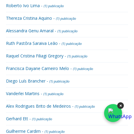
Roberto Ivo Lima -
(1) publicação
Thereza Cristina Aquino -
(1) publicação
Alessandra Genu Amaral -
(1) publicação
Ruth Pastôra Saraiva Leão -
(1) publicação
Raquel Cristina Filiagi Gregory -
(1) publicação
Francisca Dayane Carneiro Melo -
(1) publicação
Diego Luís Brancher -
(1) publicação
Vanderlei Martins -
(1) publicação
×
Alex Rodrigues Brito de Medeiros -
(1) publicação
Gerhard Ett -
(1) publicação
Guilherme Cardim -
(1) publicação