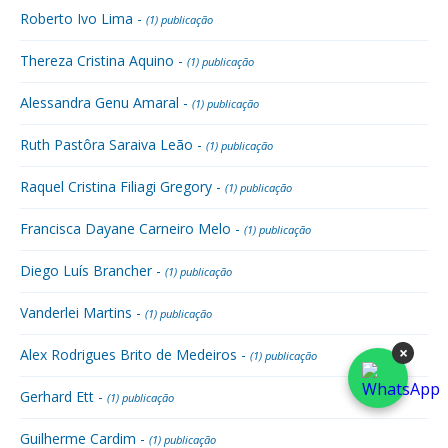
Roberto Ivo Lima -
(1) publicação
Thereza Cristina Aquino -
(1) publicação
Alessandra Genu Amaral -
(1) publicação
Ruth Pastôra Saraiva Leão -
(1) publicação
Raquel Cristina Filiagi Gregory -
(1) publicação
Francisca Dayane Carneiro Melo -
(1) publicação
Diego Luís Brancher -
(1) publicação
Vanderlei Martins -
(1) publicação
×
Alex Rodrigues Brito de Medeiros -
(1) publicação
Gerhard Ett -
(1) publicação
Guilherme Cardim -
(1) publicação