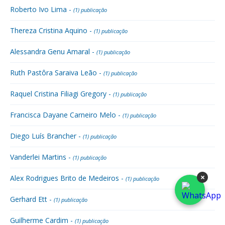
Roberto Ivo Lima -
(1) publicação
Thereza Cristina Aquino -
(1) publicação
Alessandra Genu Amaral -
(1) publicação
Ruth Pastôra Saraiva Leão -
(1) publicação
Raquel Cristina Filiagi Gregory -
(1) publicação
Francisca Dayane Carneiro Melo -
(1) publicação
Diego Luís Brancher -
(1) publicação
Vanderlei Martins -
(1) publicação
×
Alex Rodrigues Brito de Medeiros -
(1) publicação
Gerhard Ett -
(1) publicação
Guilherme Cardim -
(1) publicação