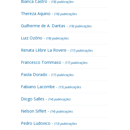
Bianca Castro -
(18) publicações
Thereza Aquino -
(18) publicações
Guilherme de A. Dantas -
(18) publicações
Luiz Ozório -
(18) publicações
Renata Lèbre La Rovere -
(17) publicações
Francesco Tommaso -
(17) publicações
Paola Dorado -
(17) publicações
Fabiano Lacombe -
(15) publicações
Diogo Salles -
(14) publicações
Nelson Siffert -
(14) publicações
Pedro Ludovico -
(13) publicações