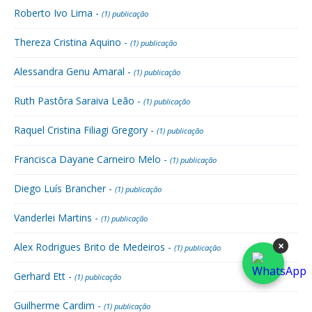
Roberto Ivo Lima -
(1) publicação
Thereza Cristina Aquino -
(1) publicação
Alessandra Genu Amaral -
(1) publicação
Ruth Pastôra Saraiva Leão -
(1) publicação
Raquel Cristina Filiagi Gregory -
(1) publicação
Francisca Dayane Carneiro Melo -
(1) publicação
Diego Luís Brancher -
(1) publicação
Vanderlei Martins -
(1) publicação
×
Alex Rodrigues Brito de Medeiros -
(1) publicação
Gerhard Ett -
(1) publicação
Guilherme Cardim -
(1) publicação