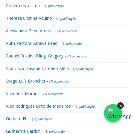
Roberto Ivo Lima -
(1) publicação
Thereza Cristina Aquino -
(1) publicação
Alessandra Genu Amaral -
(1) publicação
Ruth Pastôra Saraiva Leão -
(1) publicação
Raquel Cristina Filiagi Gregory -
(1) publicação
Francisca Dayane Carneiro Melo -
(1) publicação
Diego Luís Brancher -
(1) publicação
Vanderlei Martins -
(1) publicação
×
Alex Rodrigues Brito de Medeiros -
(1) publicação
Gerhard Ett -
(1) publicação
Guilherme Cardim -
(1) publicação