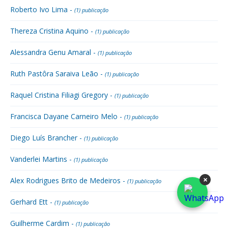
Roberto Ivo Lima -
(1) publicação
Thereza Cristina Aquino -
(1) publicação
Alessandra Genu Amaral -
(1) publicação
Ruth Pastôra Saraiva Leão -
(1) publicação
Raquel Cristina Filiagi Gregory -
(1) publicação
Francisca Dayane Carneiro Melo -
(1) publicação
Diego Luís Brancher -
(1) publicação
Vanderlei Martins -
(1) publicação
×
Alex Rodrigues Brito de Medeiros -
(1) publicação
Gerhard Ett -
(1) publicação
Guilherme Cardim -
(1) publicação