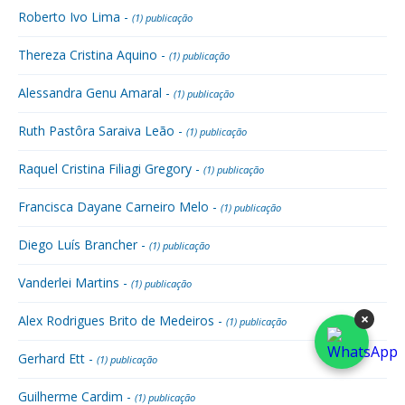
Roberto Ivo Lima -
(1) publicação
Thereza Cristina Aquino -
(1) publicação
Alessandra Genu Amaral -
(1) publicação
Ruth Pastôra Saraiva Leão -
(1) publicação
Raquel Cristina Filiagi Gregory -
(1) publicação
Francisca Dayane Carneiro Melo -
(1) publicação
Diego Luís Brancher -
(1) publicação
Vanderlei Martins -
(1) publicação
×
Alex Rodrigues Brito de Medeiros -
(1) publicação
Gerhard Ett -
(1) publicação
Guilherme Cardim -
(1) publicação