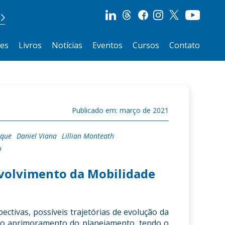
ões
Livros
Notícias
Eventos
Cursos
Contato
Publicado em: março de 2021
ique
Daniel Viana
Lillian Monteath
o
nvolvimento da Mobilidade
ctivas, possíveis trajetórias de evolução da
ra o aprimoramento do planejamento, tendo o