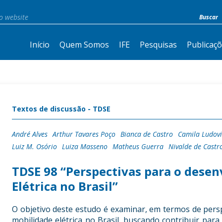
Início
Quem Somos
IFE
Pesquisas
Publicaç
Textos de discussão - TDSE
André Alves
Arthur Tavares Poço
Bianca de Castro
Camila Ludov
Luiz M. Osório
Luiza Masseno
Matheus Guerra
Nivalde de Castr
TDSE 98 “Perspectivas para o dese
Elétrica no Brasil”
O objetivo deste estudo é examinar, em termos de perspe
mobilidade elétrica no Brasil, buscando contribuir pa