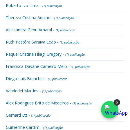
Roberto Ivo Lima -
(1) publicação
Thereza Cristina Aquino -
(1) publicação
Alessandra Genu Amaral -
(1) publicação
Ruth Pastôra Saraiva Leão -
(1) publicação
Raquel Cristina Filiagi Gregory -
(1) publicação
Francisca Dayane Carneiro Melo -
(1) publicação
Diego Luís Brancher -
(1) publicação
Vanderlei Martins -
(1) publicação
×
Alex Rodrigues Brito de Medeiros -
(1) publicação
Gerhard Ett -
(1) publicação
Guilherme Cardim -
(1) publicação