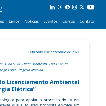
ões
Livros
Notícias
Eventos
Cursos
Contato
Publicado em: dezembro de 2021
an A. da Silva
Lillian Monteath
Luiz Oliveira
drigo Costa
Rogério Almeida
 do Licenciamento Ambiental
gia Elétrica”
cnológica para apoiar o processo de LA em
taca-se que a solução proposta envolve um