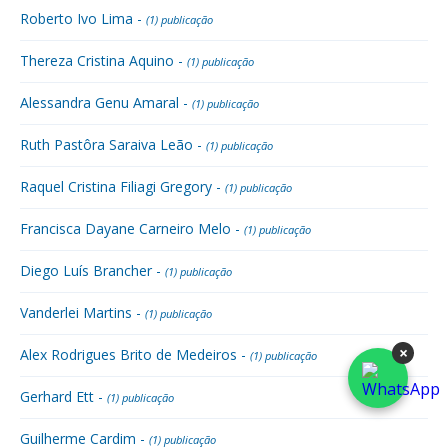
Roberto Ivo Lima -
(1) publicação
Thereza Cristina Aquino -
(1) publicação
Alessandra Genu Amaral -
(1) publicação
Ruth Pastôra Saraiva Leão -
(1) publicação
Raquel Cristina Filiagi Gregory -
(1) publicação
Francisca Dayane Carneiro Melo -
(1) publicação
Diego Luís Brancher -
(1) publicação
Vanderlei Martins -
(1) publicação
×
Alex Rodrigues Brito de Medeiros -
(1) publicação
Gerhard Ett -
(1) publicação
Guilherme Cardim -
(1) publicação