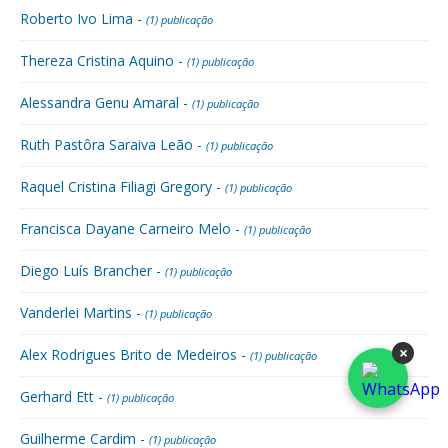
Roberto Ivo Lima -
(1) publicação
Thereza Cristina Aquino -
(1) publicação
Alessandra Genu Amaral -
(1) publicação
Ruth Pastôra Saraiva Leão -
(1) publicação
Raquel Cristina Filiagi Gregory -
(1) publicação
Francisca Dayane Carneiro Melo -
(1) publicação
Diego Luís Brancher -
(1) publicação
Vanderlei Martins -
(1) publicação
×
Alex Rodrigues Brito de Medeiros -
(1) publicação
Gerhard Ett -
(1) publicação
Guilherme Cardim -
(1) publicação