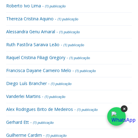
Roberto Ivo Lima -
(1) publicação
Thereza Cristina Aquino -
(1) publicação
Alessandra Genu Amaral -
(1) publicação
Ruth Pastôra Saraiva Leão -
(1) publicação
Raquel Cristina Filiagi Gregory -
(1) publicação
Francisca Dayane Carneiro Melo -
(1) publicação
Diego Luís Brancher -
(1) publicação
Vanderlei Martins -
(1) publicação
×
Alex Rodrigues Brito de Medeiros -
(1) publicação
Gerhard Ett -
(1) publicação
Guilherme Cardim -
(1) publicação