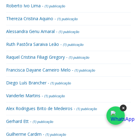
Roberto Ivo Lima -
(1) publicação
Thereza Cristina Aquino -
(1) publicação
Alessandra Genu Amaral -
(1) publicação
Ruth Pastôra Saraiva Leão -
(1) publicação
Raquel Cristina Filiagi Gregory -
(1) publicação
Francisca Dayane Carneiro Melo -
(1) publicação
Diego Luís Brancher -
(1) publicação
Vanderlei Martins -
(1) publicação
×
Alex Rodrigues Brito de Medeiros -
(1) publicação
Gerhard Ett -
(1) publicação
Guilherme Cardim -
(1) publicação