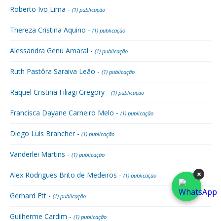
Roberto Ivo Lima -
(1) publicação
Thereza Cristina Aquino -
(1) publicação
Alessandra Genu Amaral -
(1) publicação
Ruth Pastôra Saraiva Leão -
(1) publicação
Raquel Cristina Filiagi Gregory -
(1) publicação
Francisca Dayane Carneiro Melo -
(1) publicação
Diego Luís Brancher -
(1) publicação
Vanderlei Martins -
(1) publicação
×
Alex Rodrigues Brito de Medeiros -
(1) publicação
Gerhard Ett -
(1) publicação
Guilherme Cardim -
(1) publicação