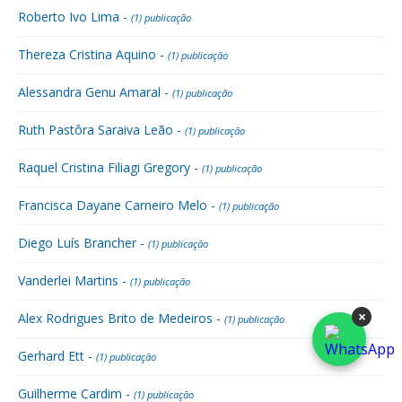
Roberto Ivo Lima -
(1) publicação
Thereza Cristina Aquino -
(1) publicação
Alessandra Genu Amaral -
(1) publicação
Ruth Pastôra Saraiva Leão -
(1) publicação
Raquel Cristina Filiagi Gregory -
(1) publicação
Francisca Dayane Carneiro Melo -
(1) publicação
Diego Luís Brancher -
(1) publicação
Vanderlei Martins -
(1) publicação
×
Alex Rodrigues Brito de Medeiros -
(1) publicação
Gerhard Ett -
(1) publicação
Guilherme Cardim -
(1) publicação