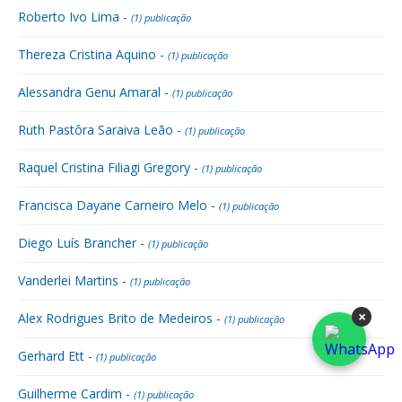
Roberto Ivo Lima -
(1) publicação
Thereza Cristina Aquino -
(1) publicação
Alessandra Genu Amaral -
(1) publicação
Ruth Pastôra Saraiva Leão -
(1) publicação
Raquel Cristina Filiagi Gregory -
(1) publicação
Francisca Dayane Carneiro Melo -
(1) publicação
Diego Luís Brancher -
(1) publicação
Vanderlei Martins -
(1) publicação
×
Alex Rodrigues Brito de Medeiros -
(1) publicação
Gerhard Ett -
(1) publicação
Guilherme Cardim -
(1) publicação