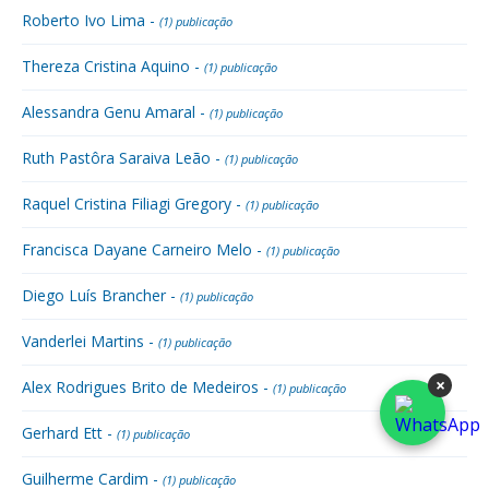
Roberto Ivo Lima -
(1) publicação
Thereza Cristina Aquino -
(1) publicação
Alessandra Genu Amaral -
(1) publicação
Ruth Pastôra Saraiva Leão -
(1) publicação
Raquel Cristina Filiagi Gregory -
(1) publicação
Francisca Dayane Carneiro Melo -
(1) publicação
Diego Luís Brancher -
(1) publicação
Vanderlei Martins -
(1) publicação
×
Alex Rodrigues Brito de Medeiros -
(1) publicação
Gerhard Ett -
(1) publicação
Guilherme Cardim -
(1) publicação