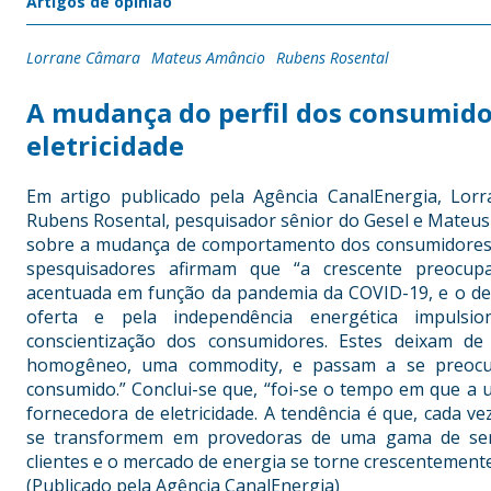
Artigos de opinião
Lorrane Câmara
Mateus Amâncio
Rubens Rosental
A mudança do perfil dos consumidor
eletricidade
Em artigo publicado pela Agência CanalEnergia, Lor
Rubens Rosental, pesquisador sênior do Gesel e Mateus 
sobre a mudança de comportamento dos consumidores e 
spesquisadores afirmam que “a crescente preocup
acentuada em função da pandemia da COVID-19, e o des
oferta e pela independência energética impul
conscientização dos consumidores. Estes deixam de
homogêneo, uma commodity, e passam a se preocup
consumido.” Conclui-se que, “foi-se o tempo em que a 
fornecedora de eletricidade. A tendência é que, cada ve
se transformem em provedoras de uma gama de ser
clientes e o mercado de energia se torne crescentemente
(Publicado pela Agência CanalEnergia)