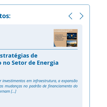
tos:
CURSO
18/
stratégias de
Curso 
 no Setor de Energia
disrupt
A digitali
incorporaçã
 investimentos em infraestrutura, a expansão
do setor elé
e as mudanças no padrão de financiamento do
 tornam […]
Faça sua in