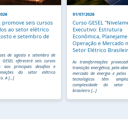
2026
01/07/2026
 promove seis cursos
Curso GESEL “Nivelam
dos ao setor elétrico
Executivo: Estrutura
osto e setembro de
Econômica, Planejame
Operação e Mercado 
Setor Elétrico Brasilei
ses de agosto e setembro de
 GESEL oferecerá seis cursos
As transformações provocad
s aos principais desafios e
transição energética, pela abe
ormações do setor elétrico
mercado de energia e pelos
ro. A […]
tecnológicos têm ampl
complexidade do setor e
brasileiro […]