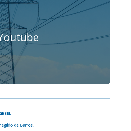
 Youtube
 GESEL
egildo de Barros,