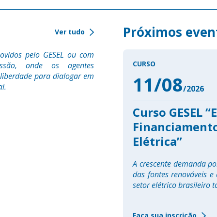
Próximos even
Ver tudo
movidos pelo GESEL ou com
CURSO
ussão, onde os agentes
liberdade para dialogar em
11/08
l.
/2026
D de Pós-Graduação
Curso GESEL “E
cialização:
Financiamento
létrico”
Elétrica”
nais do Setor Elétrico e membros
A crescente demanda por
 das Distribuidoras. É uma
das fontes renováveis 
entos e […]
setor elétrico brasileiro
Faça sua inscrição