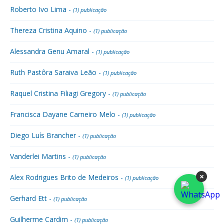
Roberto Ivo Lima -
(1) publicação
Thereza Cristina Aquino -
(1) publicação
Alessandra Genu Amaral -
(1) publicação
Ruth Pastôra Saraiva Leão -
(1) publicação
Raquel Cristina Filiagi Gregory -
(1) publicação
Francisca Dayane Carneiro Melo -
(1) publicação
Diego Luís Brancher -
(1) publicação
Vanderlei Martins -
(1) publicação
×
Alex Rodrigues Brito de Medeiros -
(1) publicação
Gerhard Ett -
(1) publicação
Guilherme Cardim -
(1) publicação