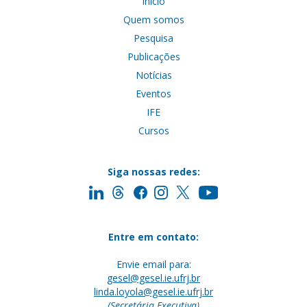
Início
Quem somos
Pesquisa
Publicações
Notícias
Eventos
IFE
Cursos
Siga nossas redes:
Entre em contato:
Envie email para:
gesel@gesel.ie.ufrj.br
linda.loyola@gesel.ie.ufrj.br
(Secretária Executiva)