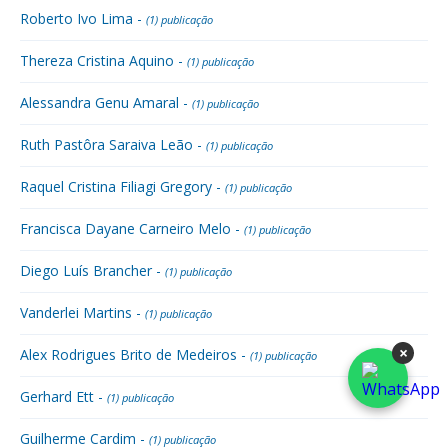
Roberto Ivo Lima -
(1) publicação
Thereza Cristina Aquino -
(1) publicação
Alessandra Genu Amaral -
(1) publicação
Ruth Pastôra Saraiva Leão -
(1) publicação
Raquel Cristina Filiagi Gregory -
(1) publicação
Francisca Dayane Carneiro Melo -
(1) publicação
Diego Luís Brancher -
(1) publicação
Vanderlei Martins -
(1) publicação
×
Alex Rodrigues Brito de Medeiros -
(1) publicação
Gerhard Ett -
(1) publicação
Guilherme Cardim -
(1) publicação