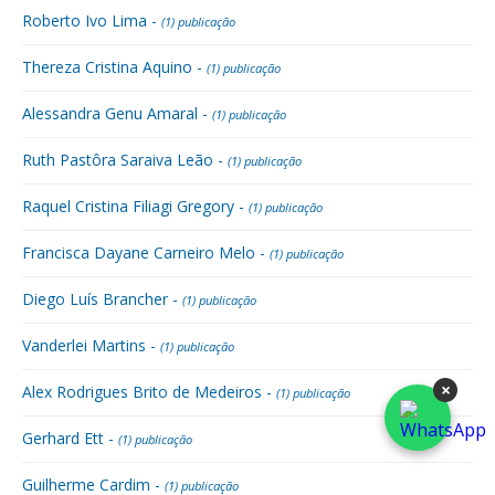
Roberto Ivo Lima -
(1) publicação
Thereza Cristina Aquino -
(1) publicação
Alessandra Genu Amaral -
(1) publicação
Ruth Pastôra Saraiva Leão -
(1) publicação
Raquel Cristina Filiagi Gregory -
(1) publicação
Francisca Dayane Carneiro Melo -
(1) publicação
Diego Luís Brancher -
(1) publicação
Vanderlei Martins -
(1) publicação
×
Alex Rodrigues Brito de Medeiros -
(1) publicação
Gerhard Ett -
(1) publicação
Guilherme Cardim -
(1) publicação