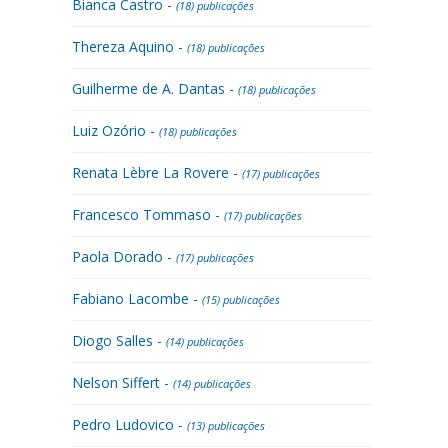
Bianca Castro -
(18) publicações
Thereza Aquino -
(18) publicações
Guilherme de A. Dantas -
(18) publicações
Luiz Ozório -
(18) publicações
Renata Lèbre La Rovere -
(17) publicações
Francesco Tommaso -
(17) publicações
Paola Dorado -
(17) publicações
Fabiano Lacombe -
(15) publicações
Diogo Salles -
(14) publicações
Nelson Siffert -
(14) publicações
Pedro Ludovico -
(13) publicações