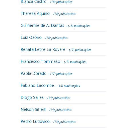
Bianca Castro -
(18) publicações
Thereza Aquino -
(18) publicações
Guilherme de A. Dantas -
(18) publicações
Luiz Ozório -
(18) publicações
Renata Lèbre La Rovere -
(17) publicações
Francesco Tommaso -
(17) publicações
Paola Dorado -
(17) publicações
Fabiano Lacombe -
(15) publicações
Diogo Salles -
(14) publicações
Nelson Siffert -
(14) publicações
Pedro Ludovico -
(13) publicações