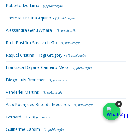
Roberto Ivo Lima -
(1) publicação
Thereza Cristina Aquino -
(1) publicação
Alessandra Genu Amaral -
(1) publicação
Ruth Pastôra Saraiva Leão -
(1) publicação
Raquel Cristina Filiagi Gregory -
(1) publicação
Francisca Dayane Carneiro Melo -
(1) publicação
Diego Luís Brancher -
(1) publicação
Vanderlei Martins -
(1) publicação
×
Alex Rodrigues Brito de Medeiros -
(1) publicação
Gerhard Ett -
(1) publicação
Guilherme Cardim -
(1) publicação