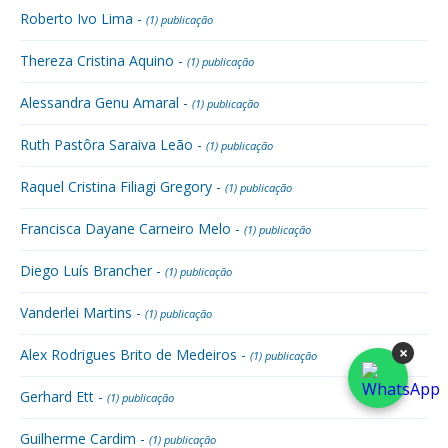
Roberto Ivo Lima -
(1) publicação
Thereza Cristina Aquino -
(1) publicação
Alessandra Genu Amaral -
(1) publicação
Ruth Pastôra Saraiva Leão -
(1) publicação
Raquel Cristina Filiagi Gregory -
(1) publicação
Francisca Dayane Carneiro Melo -
(1) publicação
Diego Luís Brancher -
(1) publicação
Vanderlei Martins -
(1) publicação
×
Alex Rodrigues Brito de Medeiros -
(1) publicação
Gerhard Ett -
(1) publicação
Guilherme Cardim -
(1) publicação