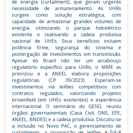
de energia (curtailment), que geram urgente
necessidade de armazenamento. As UHRs
surgem como solução estratégica, com
capacidade de armazenar grandes volumes de
energia, otimizando o parque hidrelétrico
existente e reativando a cadeia produtiva
nacional de UHEs. Seus benefícios incluem
potência firme, segurança do sistema e
postergação de investimentos em transmissão.
Apesar do Brasil não ter um arcabouço
regulatório específico para UHRs, o MME as
priorizou e a ANEEL elabora proposições
regulatórias (CP 39/2023). Esperam-se
investimentos via leilões competitivos com
contratos regulados, valorizando projetos
brownfield (em UHEs existentes) e experiência
internacional. O seminário do GESEL reuniu
órgãos governamentais (Casa Civil, ONS, EPE,
ANEEL, BNDES) e a cadeia produtiva. Discutiu-se
a inclusão no Novo PAC, o gerenciamento de
curtailments, a proposição de leilões A-7/A-8