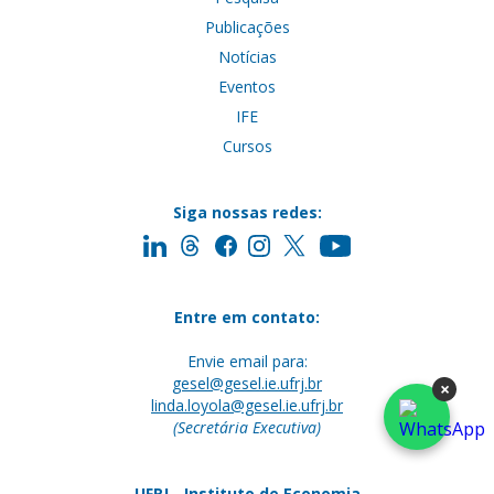
Publicações
Notícias
Eventos
IFE
Cursos
Siga nossas redes:
Entre em contato:
Envie email para:
gesel@gesel.ie.ufrj.br
×
linda.loyola@gesel.ie.ufrj.br
(Secretária Executiva)
UFRJ - Instituto de Economia